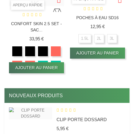
APERÇU RAPIDE
POCHES À EAU SD16
CONFORT SKIN 2.5 SET -
Prix
12,95 €
SAC...
Prix
33,95 €
1.5L
2L
3L
AJOUTER AU PANIER
AJOUTER AU PANIER
NOUVEAUX PRODUITS
CLIP PORTE DOSSARD
Prix
5,95 €