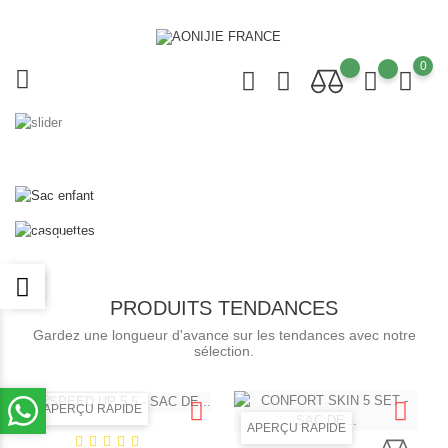
0
SAC ENFANT
Trail
Randonnée
Casquette
Vélo
COOL FLOPPY
PRODUITS TENDANCES
Gardez une longueur d'avance sur les tendances avec notre
sélection.
APERÇU RAPIDE
APERÇU RAPIDE