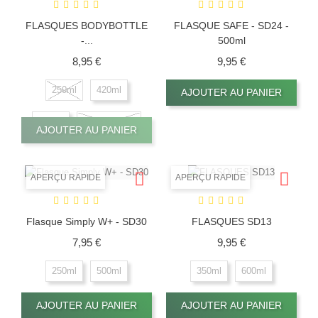
FLASQUES BODYBOTTLE
FLASQUE SAFE - SD24 -
-...
500ml
Prix
Prix
8,95 €
9,95 €
250ml
420ml
AJOUTER AU PANIER
500ml
Paille / Tube
AJOUTER AU PANIER
APERÇU RAPIDE
APERÇU RAPIDE
Flasque Simply W+ - SD30
FLASQUES SD13
Prix
Prix
7,95 €
9,95 €
250ml
500ml
350ml
600ml
AJOUTER AU PANIER
AJOUTER AU PANIER