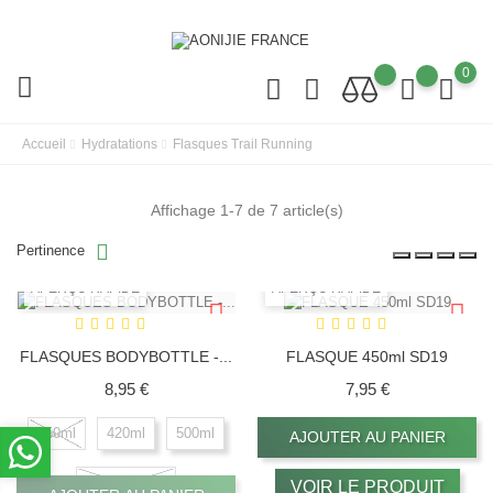
0
Accueil
Hydratations
Flasques Trail Running
Affichage 1-7 de 7 article(s)
Pertinence
APERÇU RAPIDE
APERÇU RAPIDE
FLASQUES BODYBOTTLE -...
FLASQUE 450ml SD19
Prix
Prix
8,95 €
7,95 €
250ml
420ml
500ml
AJOUTER AU PANIER
Paille / Tube
VOIR LE PRODUIT