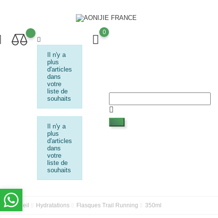
0
Il n'y a
plus
d'articles
dans
votre
liste de
souhaits
Il n'y a
plus
d'articles
dans
votre
liste de
souhaits
Accueil
Hydratations
Flasques Trail Running
350ml