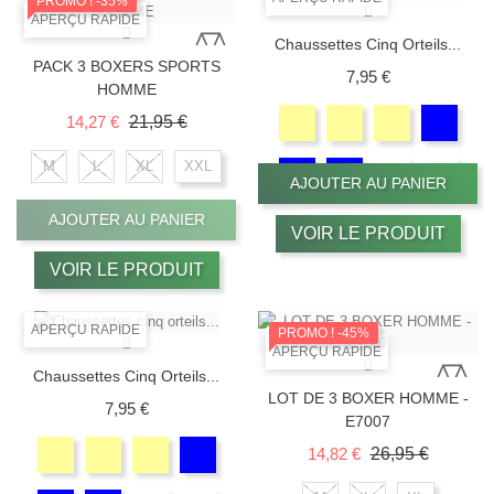
PROMO !
-35%
APERÇU RAPIDE
Chaussettes Cinq Orteils...
PACK 3 BOXERS SPORTS
Prix
7,95 €
HOMME
Prix de base
Prix
14,27 €
21,95 €
M
L
XL
XXL
AJOUTER AU PANIER
AJOUTER AU PANIER
VOIR LE PRODUIT
VOIR LE PRODUIT
APERÇU RAPIDE
PROMO !
-45%
APERÇU RAPIDE
Chaussettes Cinq Orteils...
LOT DE 3 BOXER HOMME -
Prix
7,95 €
E7007
Prix de base
Prix
14,82 €
26,95 €