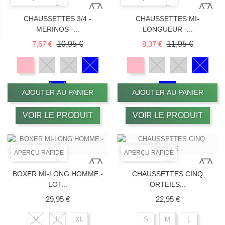
CHAUSSETTES 3/4 -
CHAUSSETTES MI-
MERINOS -...
LONGUEUR -...
Prix de base
Prix
Prix de base
Prix
7,67 €
10,95 €
8,37 €
11,95 €
AJOUTER AU PANIER
AJOUTER AU PANIER
VOIR LE PRODUIT
VOIR LE PRODUIT
APERÇU RAPIDE
APERÇU RAPIDE
BOXER MI-LONG HOMME -
CHAUSSETTES CINQ
LOT...
ORTEILS...
Prix
Prix
29,95 €
22,95 €
M
L
XL
S
M
L