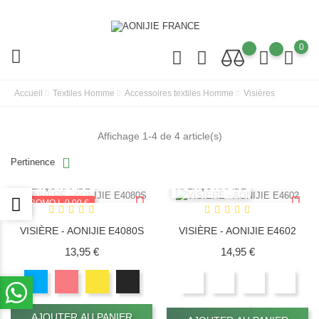
0
Accueil
Textiles Homme
Accessoires textiles Homme
Visières
Affichage 1-4 de 4 article(s)
Pertinence
APERÇU RAPIDE
APERÇU RAPIDE
PROMO !
-0,00 €
VISIÈRE - AONIJIE E4080S
VISIÈRE - AONIJIE E4602
Prix
Prix
13,95 €
14,95 €
AJOUTER AU PANIER