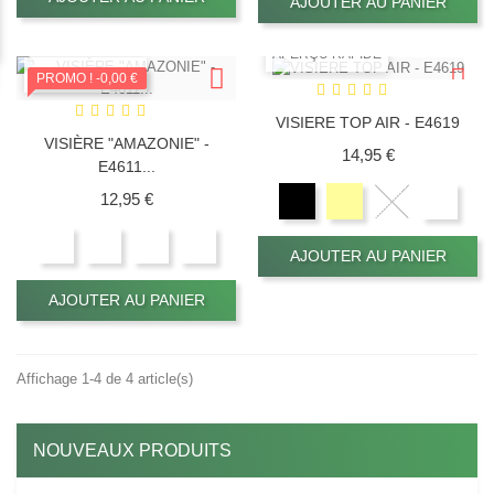
AJOUTER AU PANIER
APERÇU RAPIDE
APERÇU RAPIDE
PROMO !
-0,00 €
VISIERE TOP AIR - E4619
VISIÈRE "AMAZONIE" -
Prix
14,95 €
E4611...
Prix
12,95 €
AJOUTER AU PANIER
AJOUTER AU PANIER
Affichage 1-4 de 4 article(s)
NOUVEAUX PRODUITS