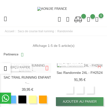
0
Accueil
Sacs de course trail running
Randonnée
Affichage 1-5 de 5 article(s)
Pertinence
APERÇU RAPIDE
APERÇU RAPIDE
Sac Randonnée 24L - FH2524
SAC TRAIL RUNNING ENFANT
Prix
91,95 €
-...
Prix
39,95 €
AJOUTER AU PANIER