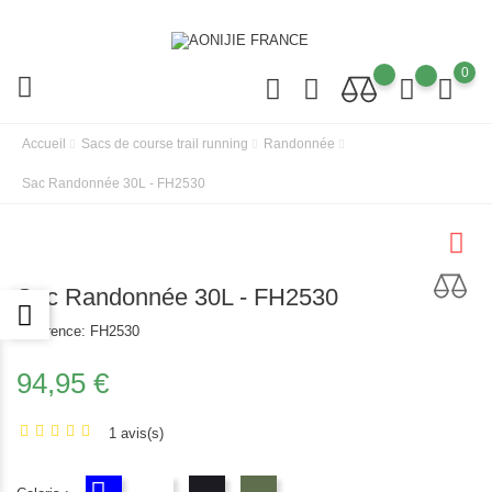
0
Accueil
Sacs de course trail running
Randonnée
Sac Randonnée 30L - FH2530
Sac Randonnée 30L - FH2530
Réference:
FH2530
94,95 €
1 avis(s)