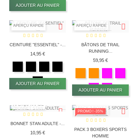
AJOUTER AU PANIER
APERÇU RAPIDE
APERÇU RAPIDE
CEINTURE "ESSENTIEL" -...
BÂTONS DE TRAIL
RUNNING...
Prix
14,95 €
Prix
59,95 €
AJOUTER AU PANIER
AJOUTER AU PANIER
APERÇU RAPIDE
APERÇU RAPIDE
PROMO !
-35%
BONNET STAN ADULTE -...
PACK 3 BOXERS SPORTS
Prix
10,95 €
HOMME