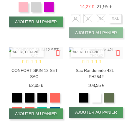
Prix de base
Prix
14,27 €
21,95 €
M
L
XL
XXL
AJOUTER AU PANIER
AJOUTER AU PANIER
APERÇU RAPIDE
APERÇU RAPIDE
CONFORT SKIN 12 SET -
Sac Randonnée 42L -
SAC...
FH2542
Prix
Prix
62,95 €
108,95 €
AJOUTER AU PANIER
AJOUTER AU PANIER