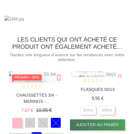
LES CLIENTS QUI ONT ACHETÉ CE
PRODUIT ONT ÉGALEMENT ACHETÉ...
Gardez une longueur d'avance sur les tendances avec notre
sélection.
APERÇU RAPIDE
APERÇU RAPIDE
PROMO !
-30%
FLASQUES SD13
CHAUSSETTES 3/4 -
Prix
9,95 €
MERINOS -...
Prix de base
Prix
7,67 €
10,95 €
350ml
600ml
AJOUTER AU PANIER