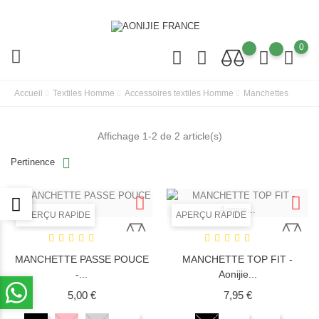
0
Accueil
Textiles Homme
Accessoires textiles Homme
Manchettes
Affichage 1-2 de 2 article(s)
Pertinence
APERÇU RAPIDE
APERÇU RAPIDE
MANCHETTE PASSE POUCE
MANCHETTE TOP FIT -
-...
Aonijie...
Prix
Prix
5,00 €
7,95 €