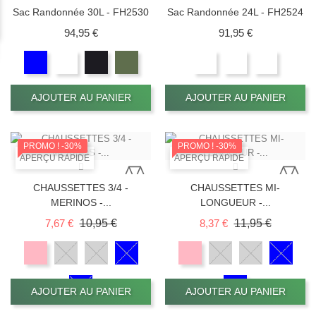
Sac Randonnée 30L - FH2530
Sac Randonnée 24L - FH2524
Prix
Prix
94,95 €
91,95 €
AJOUTER AU PANIER
AJOUTER AU PANIER
PROMO !
-30%
PROMO !
-30%
APERÇU RAPIDE
APERÇU RAPIDE
CHAUSSETTES 3/4 -
CHAUSSETTES MI-
MERINOS -...
LONGUEUR -...
Prix de base
Prix
Prix de base
Prix
7,67 €
10,95 €
8,37 €
11,95 €
AJOUTER AU PANIER
AJOUTER AU PANIER