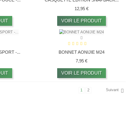
x
Prix
12,95 €
UIT
VOIR LE PRODUIT
PORT -...
BONNET AONIJIE M24
ix
Prix
7,95 €
UIT
VOIR LE PRODUIT
Suivant
1
2