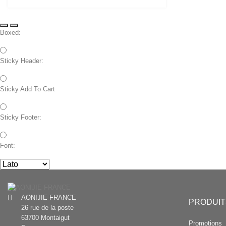
chaussettes
Mérinos
Nouveauté
doudoune duvet d'oie
2 modèles, 3 coloris
Boxed:
2 coloris
Sticky Header:
Sticky Add To Cart
Sticky Footer:
Font:
AONIJIE FRANCE
PRODUIT
26 rue de la poste
63700 Montaigut
Promotions