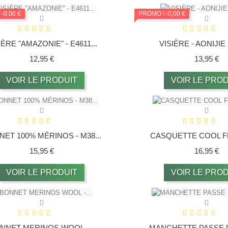
!
-0,00 €
PROMO !
-0,00 €
IÈRE "AMAZONIE" - E4611...
VISIÈRE - AONIJIE
Prix
Pr
12,95 €
13,95 €
VOIR LE PRODUIT
VOIR LE PROD
ET 100% MÉRINOS - M38...
CASQUETTE COOL FL
Prix
Pr
15,95 €
16,95 €
VOIR LE PRODUIT
VOIR LE PROD
NNET MERINOS WOOL -...
MANCHETTE PASSE P