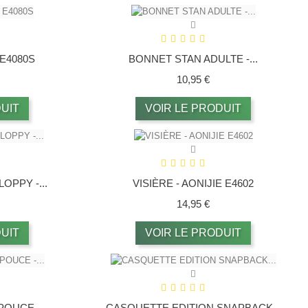
 E4080S
BONNET STAN ADULTE -...
ix
Prix
10,95 €
UIT
VOIR LE PRODUIT
OPPY -...
VISIÈRE - AONIJIE E4602
ix
Prix
14,95 €
UIT
VOIR LE PRODUIT
OUCE -...
CASQUETTE EDITION SNAPBACK...