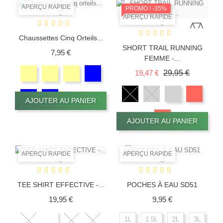
APERÇU RAPIDE
PROMO !
-35%
APERÇU RAPIDE
Chaussettes Cinq Orteils...
SHORT TRAIL RUNNING
Prix
7,95 €
FEMME -...
Prix de base
Prix
19,47 €
29,95 €
AJOUTER AU PANIER
AJOUTER AU PANIER
APERÇU RAPIDE
APERÇU RAPIDE
TEE SHIRT EFFECTIVE -...
POCHES À EAU SD51
Prix
Prix
19,95 €
9,95 €
1L
1.5L
2L
3L