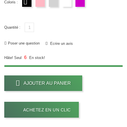
Coloris :
noir
pink
gris
blanc
violet
Quantité :
Poser une question
Ecrire un avis
6
Hâte! Seul
En stock!
AJOUTER AU PANIER
ACHETEZ EN UN CLIC