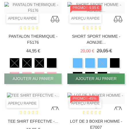
PROMO !
-9,95 €
APERÇU RAPIDE
APERÇU RAPIDE
PANTALON THERMIQUE -
SHORT SPORT HOMME -
F5176
AONIJIE...
Prix
Prix de base
Prix
44,95 €
20,00 €
29,95 €
AJOUTER AU PANIER
AJOUTER AU PANIER
PROMO !
-45%
APERÇU RAPIDE
APERÇU RAPIDE
LOT DE 3 BOXER HOMME -
TEE SHIRT EFFECTIVE -...
E7007