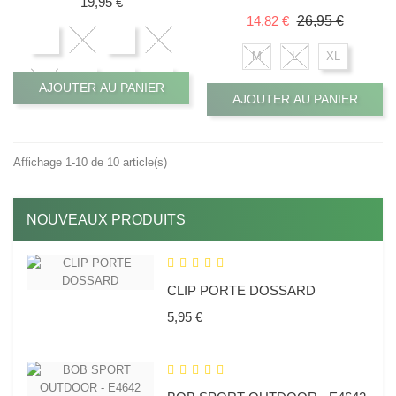
Prix
19,95 €
Prix de base
Prix
14,82 €
26,95 €
M
L
XL
AJOUTER AU PANIER
AJOUTER AU PANIER
Affichage 1-10 de 10 article(s)
NOUVEAUX PRODUITS
CLIP PORTE DOSSARD
Prix
5,95 €