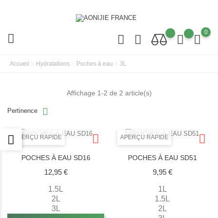
0
Accueil
Hydratations
Poches à eau
3L
Affichage 1-2 de 2 article(s)
Pertinence
APERÇU RAPIDE
APERÇU RAPIDE
POCHES À EAU SD16
POCHES À EAU SD51
Prix
Prix
12,95 €
9,95 €
1.5L
1L
2L
1.5L
3L
2L