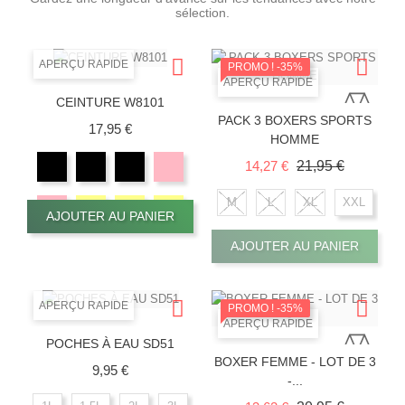
sélection.
APERÇU RAPIDE
PROMO !
-35%
APERÇU RAPIDE
CEINTURE W8101
PACK 3 BOXERS SPORTS
Prix
17,95 €
HOMME
Prix de base
Prix
14,27 €
21,95 €
M
L
XL
XXL
AJOUTER AU PANIER
AJOUTER AU PANIER
APERÇU RAPIDE
PROMO !
-35%
APERÇU RAPIDE
POCHES À EAU SD51
BOXER FEMME - LOT DE 3
Prix
9,95 €
-...