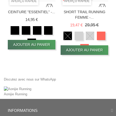
APERÇU RAPIDE
APERÇU RAPIDE
CEINTURE "ESSENTIEL" -...
SHORT TRAIL RUNNING
FEMME -...
Prix
14,95 €
Prix de base
Prix
19,47 €
29,95 €
AJOUTER AU PANIER
AJOUTER AU PANIER
Discutez avec nous sur WhatsApp
Aonijie Running
INFORMATIONS