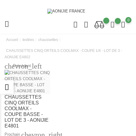
0
Accueil
textiles
chaussettes
CHAUSSETTES CINQ ORTEILS COOLMAX - COUPE 1/4 - LOT DE 3 -
AONIJIE E4802
chevron_left
Précédent
CHAUSSETTES
CINQ ORTEILS
COOLMAX -
COUPE BASSE -
LOT DE 3 - AONIJIE
E4801
chevron_right
Prochain