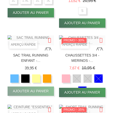
Prix de base
Prix
13,62 €
20,95 €
1L
1.5L
2L
3L
S
AJOUTER AU PANIER
AJOUTER AU PANIER
PROMO !
-30%
APERÇU RAPIDE
APERÇU RAPIDE
SAC TRAIL RUNNING
CHAUSSETTES 3/4 -
ENFANT -...
MERINOS -...
Prix
Prix de base
Prix
39,95 €
7,67 €
10,95 €
AJOUTER AU PANIER
AJOUTER AU PANIER
PROMO !
-35%