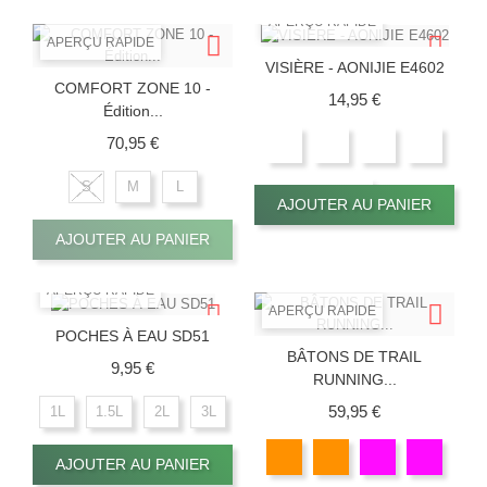
APERÇU RAPIDE
APERÇU RAPIDE
VISIÈRE - AONIJIE E4602
COMFORT ZONE 10 -
Prix
14,95 €
Édition...
Prix
70,95 €
S
M
L
AJOUTER AU PANIER
AJOUTER AU PANIER
APERÇU RAPIDE
APERÇU RAPIDE
POCHES À EAU SD51
BÂTONS DE TRAIL
Prix
9,95 €
RUNNING...
Prix
59,95 €
1L
1.5L
2L
3L
AJOUTER AU PANIER