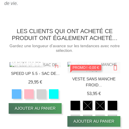
de vie.
LES CLIENTS QUI ONT ACHETÉ CE
PRODUIT ONT ÉGALEMENT ACHETÉ...
Gardez une longueur d'avance sur les tendances avec notre
sélection.
APERÇU RAPIDE
APERÇU RAPIDE
PROMO !
-0,00 €
SPEED UP 5.5 - SAC DE...
VESTE SANS MANCHE
Prix
29,95 €
FROID...
Prix
53,95 €
AJOUTER AU PANIER
AJOUTER AU PANIER