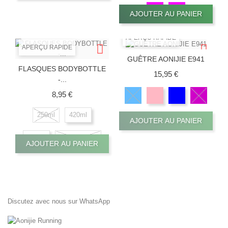
AJOUTER AU PANIER
APERÇU RAPIDE
APERÇU RAPIDE
GUÊTRE AONIJIE E941
FLASQUES BODYBOTTLE
Prix
15,95 €
-...
Prix
8,95 €
250ml
420ml
AJOUTER AU PANIER
500ml
Paille / Tube
AJOUTER AU PANIER
Discutez avec nous sur WhatsApp