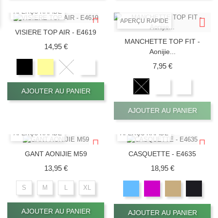
APERÇU RAPIDE
APERÇU RAPIDE
VISIERE TOP AIR - E4619
MANCHETTE TOP FIT -
Prix
14,95 €
Aonijie...
Prix
7,95 €
AJOUTER AU PANIER
AJOUTER AU PANIER
APERÇU RAPIDE
APERÇU RAPIDE
GANT AONIJIE M59
CASQUETTE - E4635
Prix
Prix
13,95 €
18,95 €
S
M
L
XL
AJOUTER AU PANIER
AJOUTER AU PANIER