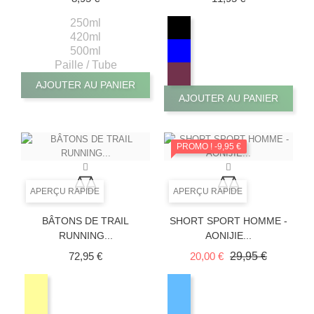
250ml
420ml
500ml
Paille / Tube
AJOUTER AU PANIER
AJOUTER AU PANIER
PROMO !
-9,95 €
APERÇU RAPIDE
APERÇU RAPIDE
BÂTONS DE TRAIL
SHORT SPORT HOMME -
RUNNING...
AONIJIE...
Prix
Prix de base
Prix
72,95 €
20,00 €
29,95 €