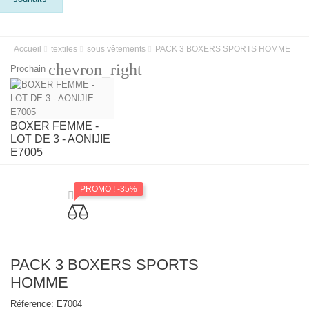
Accueil
textiles
sous vêtements
PACK 3 BOXERS SPORTS HOMME
chevron_right
Prochain
BOXER FEMME -
LOT DE 3 - AONIJIE
E7005
PROMO !
-35%
PACK 3 BOXERS SPORTS
HOMME
Réference:
E7004