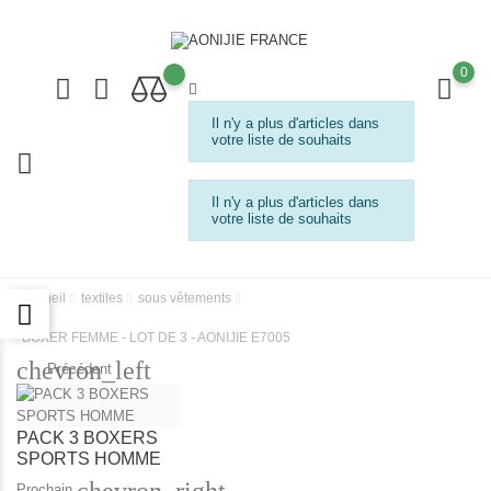
0
Il n'y a plus d'articles dans
votre liste de souhaits
Il n'y a plus d'articles dans
votre liste de souhaits
Accueil
textiles
sous vêtements
BOXER FEMME - LOT DE 3 - AONIJIE E7005
chevron_left
Précédent
PACK 3 BOXERS
SPORTS HOMME
chevron_right
Prochain