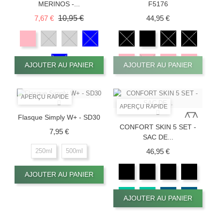
MERINOS -...
F5176
Prix de base
Prix
Prix
7,67 €
10,95 €
44,95 €
AJOUTER AU PANIER
AJOUTER AU PANIER
APERÇU RAPIDE
APERÇU RAPIDE
Flasque Simply W+ - SD30
CONFORT SKIN 5 SET -
Prix
7,95 €
SAC DE...
Prix
46,95 €
250ml
500ml
AJOUTER AU PANIER
AJOUTER AU PANIER