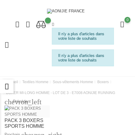
0
Il n'y a plus d'articles dans
votre liste de souhaits
Il n'y a plus d'articles dans
votre liste de souhaits
Accueil
Textiles Homme
Sous-vêtements Homme
Boxers
BOXER MI-LONG HOMME - LOT DE 3 - E7008 AONIJIE RUNNING
chevron_left
Précédent
PACK 3 BOXERS
SPORTS HOMME
chevron_right
Prochain